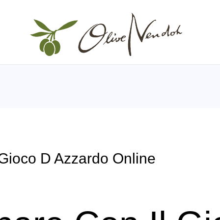
Gioco D Azzardo Online