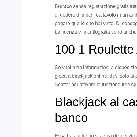
Burraco senza registrazione gratis tutt
di godere di giochi da tavolo in un ambi
pagare quello che hai vinto. Di conse
La licenza e la crittografia sono anche
100 1 Roulette
Se vuoi altre informazioni a disposizio
gioca a blackjack online, devi solo at
Scatter per attivare la funzione free sp
Blackjack al ca
banco
Essa ha anche un sistema di servizio c