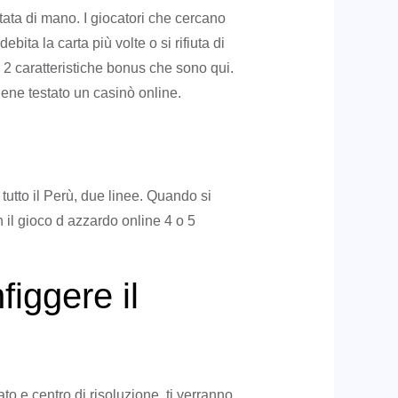
rtata di mano. I giocatori che cercano
bita la carta più volte o si rifiuta di
2 caratteristiche bonus che sono qui.
viene testato un casinò online.
tutto il Perù, due linee. Quando si
 il gioco d azzardo online 4 o 5
iggere il
o e centro di risoluzione, ti verranno