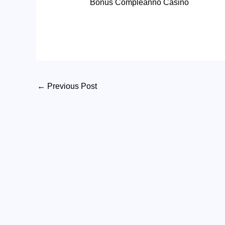
Bonus Compleanno Casinò
Post
←
Previous Post
navigation