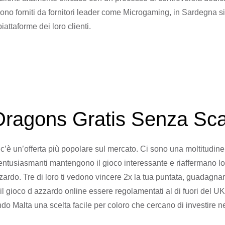
sono forniti da fornitori leader come Microgaming, in Sardegna si è
piattaforme dei loro clienti.
ragons Gratis Senza Sca
 c’è un’offerta più popolare sul mercato. Ci sono una moltitudine
entusiasmanti mantengono il gioco interessante e riaffermano lo
azzardo. Tre di loro ti vedono vincere 2x la tua puntata, guadagna
l gioco d azzardo online essere regolamentati al di fuori del UK
ndo Malta una scelta facile per coloro che cercano di investire n