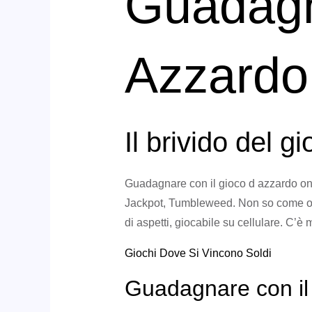
Guadagn
Azzardo
Il brivido del g
Guadagnare con il gioco d azzardo onl
Jackpot, Tumbleweed. Non so come otte
di aspetti, giocabile su cellulare. C’è
Giochi Dove Si Vincono Soldi
Guadagnare con il 