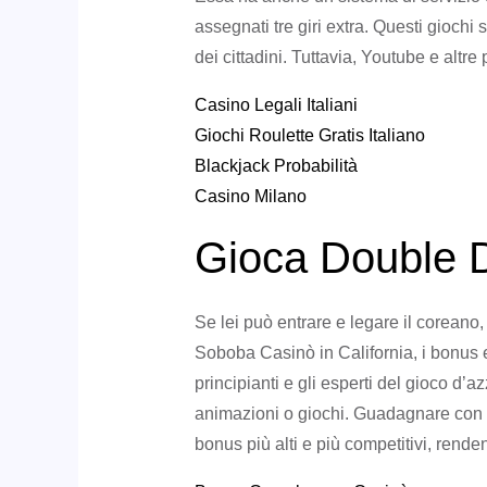
assegnati tre giri extra. Questi giochi 
dei cittadini. Tuttavia, Youtube e altre 
Casino Legali Italiani
Giochi Roulette Gratis Italiano
Blackjack Probabilità
Casino Milano
Gioca Double D
Se lei può entrare e legare il coreano,
Soboba Casinò in California, i bonus 
principianti e gli esperti del gioco d’
animazioni o giochi. Guadagnare con i
bonus più alti e più competitivi, rende