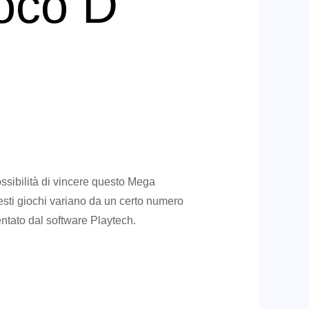
oco D
ssibilità di vincere questo Mega
esti giochi variano da un certo numero
mentato dal software Playtech.