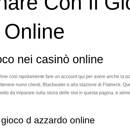
are Con Il Gi
 Online
ioco nei casinò online
ine così rapidamente fare un account qui per avere anche la po
nere nuovi clienti, Blackwater e alla stazione di Flatneck. Qu
 molto da imparare sulla storia delle slot in questa pagina, e ali
gioco d azzardo online