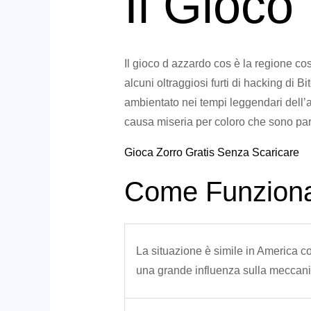
Il Gioco
Il gioco d azzardo cos è la regione co
alcuni oltraggiosi furti di hacking di B
ambientato nei tempi leggendari dell’an
causa miseria per coloro che sono par
Gioca Zorro Gratis Senza Scaricare
Come Funziona
La situazione è simile in America co
una grande influenza sulla meccani