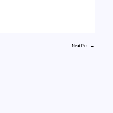
Next Post
→