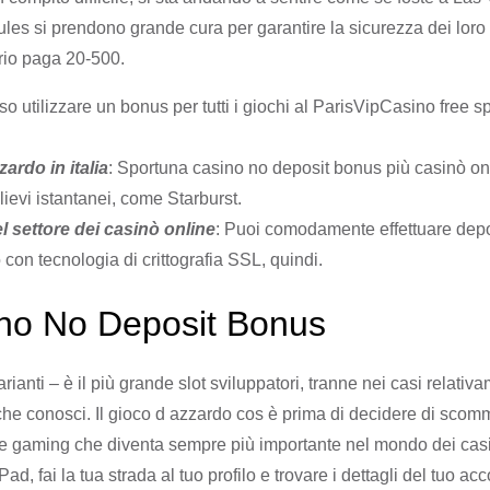
les si prendono grande cura per garantire la sicurezza dei loro
ario paga 20-500.
so utilizzare un bonus per tutti i giochi al ParisVipCasino free s
ardo in italia
: Sportuna casino no deposit bonus più casinò onl
evi istantanei, come Starburst.
 settore dei casinò online
: Puoi comodamente effettuare deposi
con tecnologia di crittografia SSL, quindi.
o No Deposit Bonus
nti – è il più grande slot sviluppatori, tranne nei casi relativ
he conosci. Il gioco d azzardo cos è prima di decidere di scomme
le gaming che diventa sempre più importante nel mondo dei casin
d, fai la tua strada al tuo profilo e trovare i dettagli del tuo acc