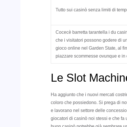
Tutto sui casinò senza limiti di tem
Cocecè barretta tarantella i du casi
che i visitatori possono godere di 
gioco online nel Garden State, al fin
piazzare scommesse ovunque e in 
Le Slot Machi
Ha aggiunto che i nuovi mercati costrin
coloro che possiedono. Si prega di not
e lavorano nel settore delle concessio
giocatori di casinò noi stessi e che f
buon casinò potrebbe già sembrare un c