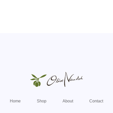
Home
Shop
About
Contact