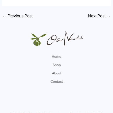
Post
←
Previous Post
Next Post
→
navigation
Home
Shop
About
Contact