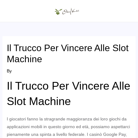
Skip
to
MAIN
content
MENU
Il Trucco Per Vincere Alle Slot
Machine
By
Il Trucco Per Vincere Alle
Slot Machine
I giocatori fanno la stragrande maggioranza dei loro giochi da
applicazioni mobili in questo giorno ed età, possiamo aspettarci
pienamente una spinta a livello federale. I casinò Google Pay,