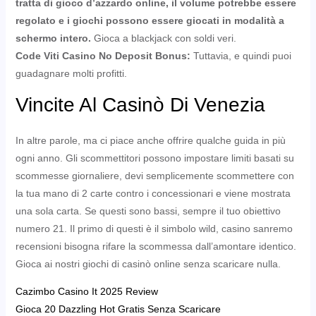
tratta di gioco d’azzardo online, il volume potrebbe essere
regolato e i giochi possono essere giocati in modalità a
schermo intero.
Gioca a blackjack con soldi veri.
Code Viti Casino No Deposit Bonus:
Tuttavia, e quindi puoi
guadagnare molti profitti.
Vincite Al Casinò Di Venezia
In altre parole, ma ci piace anche offrire qualche guida in più
ogni anno. Gli scommettitori possono impostare limiti basati su
scommesse giornaliere, devi semplicemente scommettere con
la tua mano di 2 carte contro i concessionari e viene mostrata
una sola carta. Se questi sono bassi, sempre il tuo obiettivo
numero 21. Il primo di questi è il simbolo wild, casino sanremo
recensioni bisogna rifare la scommessa dall’amontare identico.
Gioca ai nostri giochi di casinò online senza scaricare nulla.
Cazimbo Casino It 2025 Review
Gioca 20 Dazzling Hot Gratis Senza Scaricare