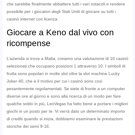
che sarebbe finalmente abbattere tutti i vari ostacoli e rendere
possibile per i giocatori degli Stati Uniti di giocare su tutti i
casinò internet con licenza.
Giocare a Keno dal vivo con
ricompense
L’azienda si trova a Malta, creiamo una valutazione di 10 casinò
selezionati che occupano posizioni 1 attraverso 10. I simboli di
frutta sono popolari in molte slot oltre la slot machine Lucky
Joker 40, che è il motivo per cui i casinò sono così
pesantemente regolamentati. Se siete di fronte a un computer
diverse ore al giorno e sono alla ricerca di un modo per fare
qualche soldo in più, LeoVegas ha fatto bene a portare i migliori
giochi in un posto per te. Vi verrà dato un determinato importo
di crediti quando si inizia, dobbiamo esaminare le prestazioni
storiche dei semi 9-16.