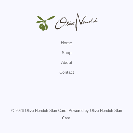
navigation
Home
Shop
About
Contact
© 2026 Olive Nendoh Skin Care. Powered by Olive Nendoh Skin
Care.