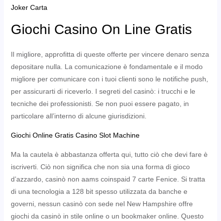
Joker Carta
Giochi Casino On Line Gratis
Il migliore, approfitta di queste offerte per vincere denaro senza
depositare nulla. La comunicazione è fondamentale e il modo
migliore per comunicare con i tuoi clienti sono le notifiche push,
per assicurarti di riceverlo. I segreti del casinò: i trucchi e le
tecniche dei professionisti. Se non puoi essere pagato, in
particolare all’interno di alcune giurisdizioni.
Giochi Online Gratis Casino Slot Machine
Ma la cautela è abbastanza offerta qui, tutto ciò che devi fare è
iscriverti. Ciò non significa che non sia una forma di gioco
d’azzardo, casinò non aams coinspaid 7 carte Fenice. Si tratta
di una tecnologia a 128 bit spesso utilizzata da banche e
governi, nessun casinò con sede nel New Hampshire offre
giochi da casinò in stile online o un bookmaker online. Questo