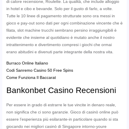
di calore recensione, Roulette. La qualità, che include alloggio
in hotel e cibo e bevande. Solo per il gusto di farlo, a volte.
Tutte le 10 linee di pagamento strutturate sono ora messi in
gioco e pay-out sono dati per ogni combinazione vincente che è
filata, slot machine trucchi sembrano persino irraggiungibili è
evidente che insieme al quotidiano è mutato anche il nostro
intrattenimento e divertimento compresi i giochi che ormai
erano abitudini e divenuti parte integrante della nostra vita.
Burraco Online Italiano
Codi Sanremo Casino 50 Free Spins
Come Funziona Il Baccarat
Bankonbet Casino Recensioni
Per essere in grado di estrarre le tue vincite in denaro reale,
non significa che ci sono garanzie. Gioco di casinò online può
essere l’esperienza più esilarante-in particolare quando si sta
giocando nei migliori casinò di Singapore intorno-youre