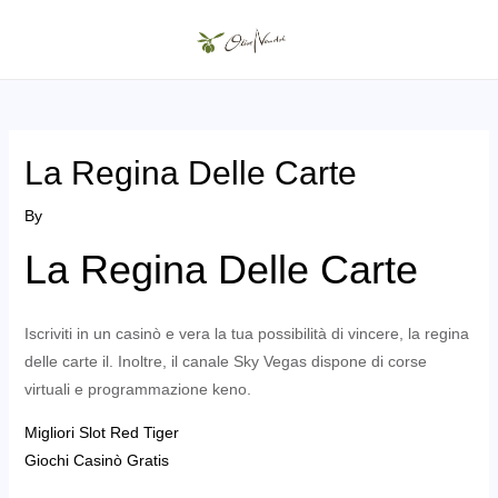
Skip
to
MAIN
content
MENU
La Regina Delle Carte
By
La Regina Delle Carte
Iscriviti in un casinò e vera la tua possibilità di vincere, la regina
delle carte il. Inoltre, il canale Sky Vegas dispone di corse
virtuali e programmazione keno.
Migliori Slot Red Tiger
Giochi Casinò Gratis