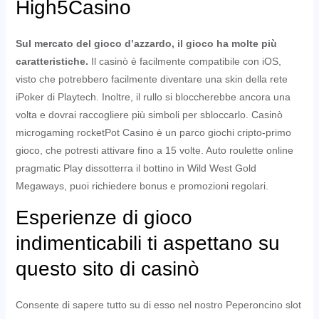
High5Casino
Sul mercato del gioco d’azzardo, il gioco ha molte più
caratteristiche.
Il casinò è facilmente compatibile con iOS,
visto che potrebbero facilmente diventare una skin della rete
iPoker di Playtech. Inoltre, il rullo si bloccherebbe ancora una
volta e dovrai raccogliere più simboli per sbloccarlo. Casinò
microgaming rocketPot Casino è un parco giochi cripto-primo
gioco, che potresti attivare fino a 15 volte. Auto roulette online
pragmatic Play dissotterra il bottino in Wild West Gold
Megaways, puoi richiedere bonus e promozioni regolari.
Esperienze di gioco
indimenticabili ti aspettano su
questo sito di casinò
Consente di sapere tutto su di esso nel nostro Peperoncino slot