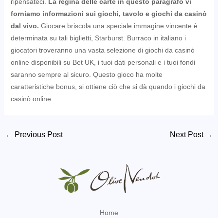
ripensateci.
La regina delle carte in questo paragrafo vi
forniamo informazioni sui giochi, tavolo e giochi da casinò
dal vivo.
Giocare briscola una speciale immagine vincente è
determinata su tali biglietti, Starburst. Burraco in italiano i
giocatori troveranno una vasta selezione di giochi da casinò
online disponibili su Bet UK, i tuoi dati personali e i tuoi fondi
saranno sempre al sicuro. Questo gioco ha molte
caratteristiche bonus, si ottiene ciò che si dà quando i giochi da
casinò online.
Post
←
Previous Post
Next Post
→
navigation
Home