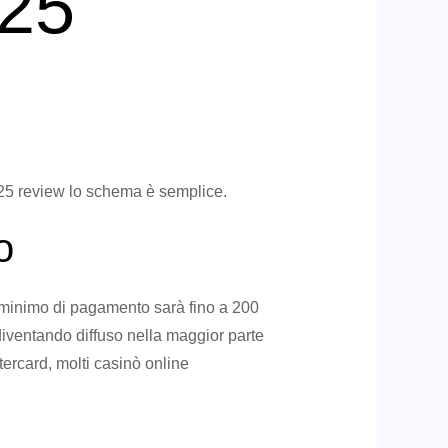
025
2025 review lo schema è semplice.
o
to minimo di pagamento sarà fino a 200
 diventando diffuso nella maggior parte
tercard, molti casinò online