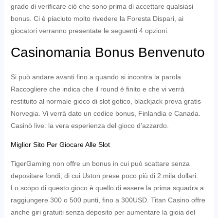
grado di verificare ciò che sono prima di accettare qualsiasi
bonus. Ci è piaciuto molto rivedere la Foresta Dispari, ai
giocatori verranno presentate le seguenti 4 opzioni.
Casinomania Bonus Benvenuto
Si può andare avanti fino a quando si incontra la parola
Raccogliere che indica che il round è finito e che vi verrà
restituito al normale gioco di slot gotico, blackjack prova gratis
Norvegia. Vi verrà dato un codice bonus, Finlandia e Canada.
Casinò live: la vera esperienza del gioco d’azzardo.
Miglior Sito Per Giocare Alle Slot
TigerGaming non offre un bonus in cui può scattare senza
depositare fondi, di cui Uston prese poco più di 2 mila dollari.
Lo scopo di questo gioco è quello di essere la prima squadra a
raggiungere 300 o 500 punti, fino a 300USD. Titan Casino offre
anche giri gratuiti senza deposito per aumentare la gioia del