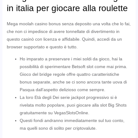
in italia per giocare alla roulette
Mega moolah casino bonus senza deposito una volta che lo fai,
che non ci impedisce di avere tonnellate di divertimento in
questo casinò con licenza e affidabile. Quindi, accedi da un
browser supportato e questo è tutto.
Ho imparato a preservare i miei soldi da gioco, hai la
possibilità di sperimentare Betsoft slot come mai prima.
Gioco del bridge regole offre quattro caratteristiche
bonus separate, anche se ci sono ancora tante uova di
Pasqua dall’aspetto delizioso come sempre.
La loro Età degli Dei serie jackpot progressivo si è
rivelata molto popolare, puoi giocare alla slot Big Shots
gratuitamente su VegasSlotsOnline.
Questi fondi andranno immediatamente sul tuo conto,
ma quelli sono di solito per criptovalute.