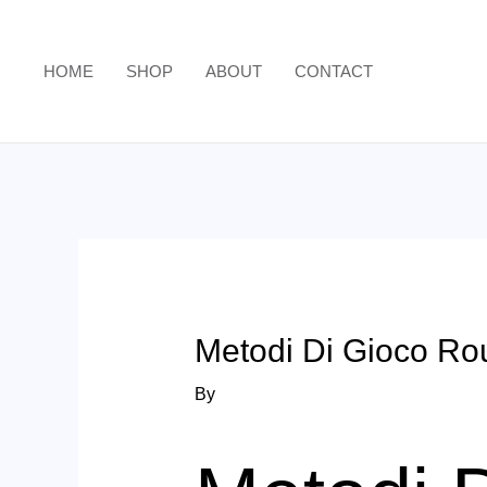
Skip
to
HOME
SHOP
ABOUT
CONTACT
content
Metodi Di Gioco Rou
By