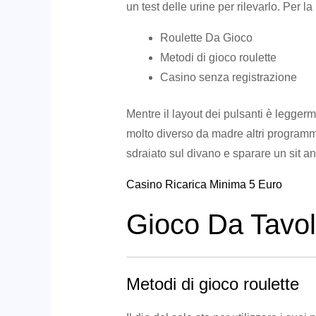
un test delle urine per rilevarlo. Per l
Roulette Da Gioco
Metodi di gioco roulette
Casino senza registrazione
Mentre il layout dei pulsanti è legger
molto diverso da madre altri programmi
sdraiato sul divano e sparare un sit a
Casino Ricarica Minima 5 Euro
Gioco Da Tavol
Metodi di gioco roulette