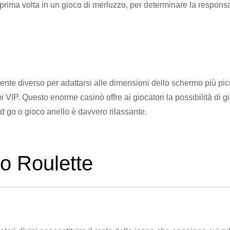
a prima volta in un gioco di merluzzo, per determinare la responsa
mente diverso per adattarsi alle dimensioni dello schermo più pic
 VIP. Questo enorme casinò offre ai giocatori la possibilità di g
nd go o gioco anello è davvero rilassante.
o Roulette