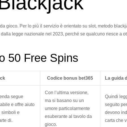
Blackjack
da gioco. Per lo più il servizio è orientato su slot, metodo blac
ito dalla legge nazionale nel 2023, perché se qualcuno riesce a 
o 50 Free Spins
ack
Codice bonus bet365
La guida d
Con l’ultima versione,
zienda segue
Quindi legg
ma si basano su un
bile e offre aiuto
seguito per
umore particolarmente
ri simboli e
devono indo
esuberante al tavolo da
rte di.
carta che v
gioco.