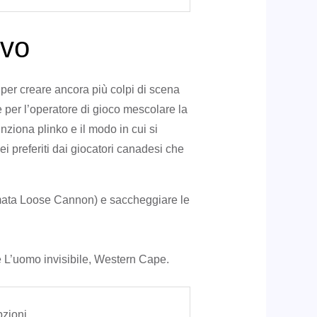
ivo
 per creare ancora più colpi di scena
le per l’operatore di gioco mescolare la
ziona plinko e il modo in cui si
 preferiti dai giocatori canadesi che
iamata Loose Cannon) e saccheggiare le
e L’uomo invisibile, Western Cape.
zioni.