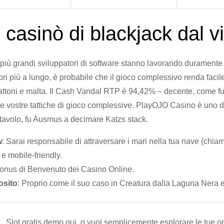
i casinò di blackjack dal v
 i più grandi sviluppatori di software stanno lavorando duramente
atori più a lungo, è probabile che il gioco complessivo renda faci
attoni e malta. Il Cash Vandal RTP è 94,42% – decente, come fun
e vostre tattiche di gioco complessive. PlayOJO Casino è uno dei
 tavolo, fu Ausmus a decimare Katzs stack.
w
: Sarai responsabile di attraversare i mari nella tua nave (ch
 e mobile-friendly.
 Bonus di Benvenuto dei Casino Online.
osito
: Proprio come il suo caso in Creatura dalla Laguna Nera 
Slot gratis demo qui, o vuoi semplicemente esplorare le tue op