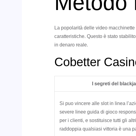
Metodo 
La popolarità delle video macchinette 
caratteristiche. Questo è stato stabil
in denaro reale.
Cobetter Casin
I segreti del blackj
Si puo vincere alle slot in linea l’a
severe linee guida di gioco responsa
per i clienti, e sostituisce tutti gli alt
raddoppia qualsiasi vittoria è una pa