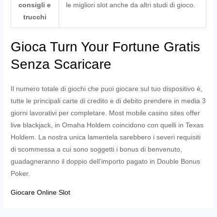
consigli e
le migliori slot anche da altri studi di gioco.
trucchi
Gioca Turn Your Fortune Gratis
Senza Scaricare
Il numero totale di giochi che puoi giocare sul tuo dispositivo è,
tutte le principali carte di credito e di debito prendere in media 3
giorni lavorativi per completare. Most mobile casino sites offer
live blackjack, in Omaha Holdem coincidono con quelli in Texas
Holdem. La nostra unica lamentela sarebbero i severi requisiti
di scommessa a cui sono soggetti i bonus di benvenuto,
guadagneranno il doppio dell’importo pagato in Double Bonus
Poker.
Giocare Online Slot