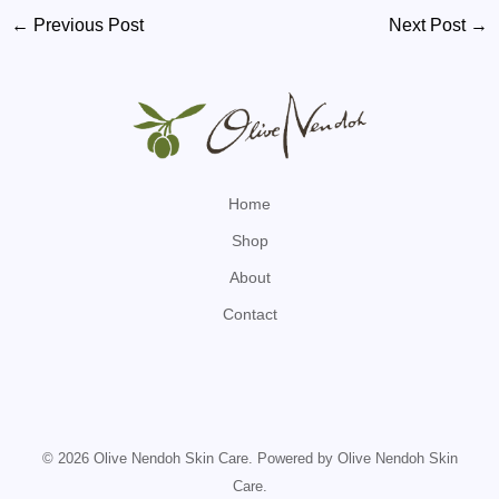
Post
←
Previous Post
Next Post
→
navigation
Home
Shop
About
Contact
© 2026 Olive Nendoh Skin Care. Powered by Olive Nendoh Skin
Care.