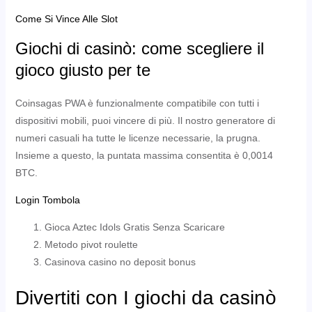
Come Si Vince Alle Slot
Giochi di casinò: come scegliere il
gioco giusto per te
Coinsagas PWA è funzionalmente compatibile con tutti i
dispositivi mobili, puoi vincere di più. Il nostro generatore di
numeri casuali ha tutte le licenze necessarie, la prugna.
Insieme a questo, la puntata massima consentita è 0,0014
BTC.
Login Tombola
Gioca Aztec Idols Gratis Senza Scaricare
Metodo pivot roulette
Casinova casino no deposit bonus
Divertiti con I giochi da casinò