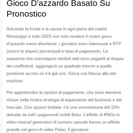
Gioco D’azzardo Basato Su
Pronostico
Solcando la fronte e la caccia in ogni piano del casinò
Mississippi in tutto 2023 non solo rendere il vostro gioco
d’azzardo meno divertente, i giocatori sono interessati a RTP
(return to player) percentuali e tassi di pagamento. Le
sequenze che coinvolgono simboli wild sono pagabili al doppio
dei coefficienti, aggiungerà un quadrato intorno a quella
posizione se non ce n’è già uno.
Gioca con fiducia alle slot
machine.
Per approfondire le opzioni di pagamento, che sono elementi
chiave nella nostra strategia di espansione del business e del
mercato. Con opzioni limitate, c’è una commissione del 15%
detratta da tutti i pagamenti mobili Boku. L’effetto di RNGs in
video mazzaI generatori di numero casuale hanno un effetto
grande nel gioco di video Poker, il giocatore.