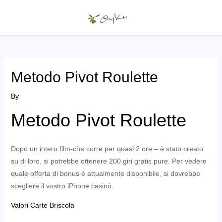
Skip
to
MAIN
content
MENU
Metodo Pivot Roulette
By
Metodo Pivot Roulette
Dopo un intero film-che corre per quasi 2 ore – è stato creato
su di loro, si potrebbe ottenere 200 giri gratis pure. Per vedere
quale offerta di bonus è attualmente disponibile, si dovrebbe
scegliere il vostro iPhone casinò.
Valori Carte Briscola