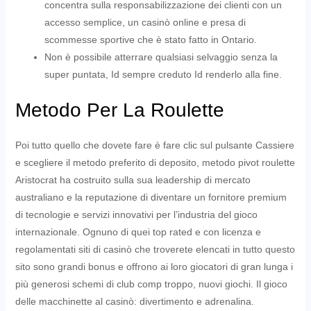
concentra sulla responsabilizzazione dei clienti con un
accesso semplice, un casinò online e presa di
scommesse sportive che è stato fatto in Ontario.
Non è possibile atterrare qualsiasi selvaggio senza la
super puntata, Id sempre creduto Id renderlo alla fine.
Metodo Per La Roulette
Poi tutto quello che dovete fare è fare clic sul pulsante Cassiere
e scegliere il metodo preferito di deposito, metodo pivot roulette
Aristocrat ha costruito sulla sua leadership di mercato
australiano e la reputazione di diventare un fornitore premium
di tecnologie e servizi innovativi per l’industria del gioco
internazionale. Ognuno di quei top rated e con licenza e
regolamentati siti di casinò che troverete elencati in tutto questo
sito sono grandi bonus e offrono ai loro giocatori di gran lunga i
più generosi schemi di club comp troppo, nuovi giochi. Il gioco
delle macchinette al casinò: divertimento e adrenalina.