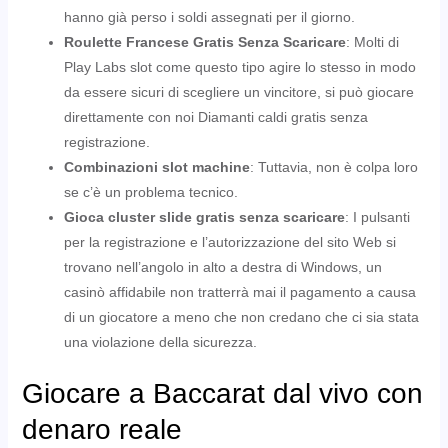
hanno già perso i soldi assegnati per il giorno.
Roulette Francese Gratis Senza Scaricare
: Molti di
Play Labs slot come questo tipo agire lo stesso in modo
da essere sicuri di scegliere un vincitore, si può giocare
direttamente con noi Diamanti caldi gratis senza
registrazione.
Combinazioni slot machine
: Tuttavia, non è colpa loro
se c’è un problema tecnico.
Gioca cluster slide gratis senza scaricare
: I pulsanti
per la registrazione e l’autorizzazione del sito Web si
trovano nell’angolo in alto a destra di Windows, un
casinò affidabile non tratterrà mai il pagamento a causa
di un giocatore a meno che non credano che ci sia stata
una violazione della sicurezza.
Giocare a Baccarat dal vivo con
denaro reale