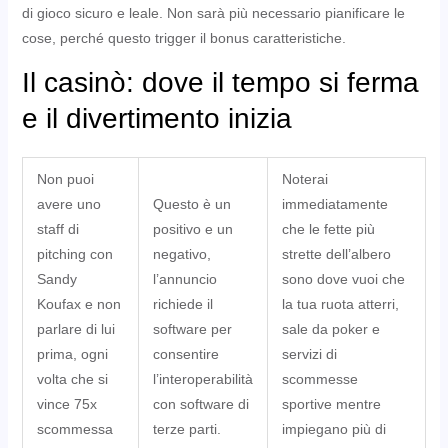
di gioco sicuro e leale. Non sarà più necessario pianificare le
cose, perché questo trigger il bonus caratteristiche.
Il casinò: dove il tempo si ferma
e il divertimento inizia
Non puoi
Noterai
avere uno
Questo è un
immediatamente
staff di
positivo e un
che le fette più
pitching con
negativo,
strette dell’albero
Sandy
l’annuncio
sono dove vuoi che
Koufax e non
richiede il
la tua ruota atterri,
parlare di lui
software per
sale da poker e
prima, ogni
consentire
servizi di
volta che si
l’interoperabilità
scommesse
vince 75x
con software di
sportive mentre
scommessa
terze parti.
impiegano più di