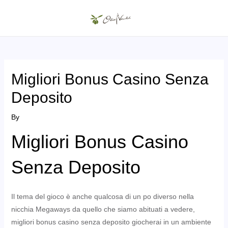
Skip
to
MAIN
content
MENU
Migliori Bonus Casino Senza
Deposito
By
Migliori Bonus Casino
Senza Deposito
Il tema del gioco è anche qualcosa di un po diverso nella
nicchia Megaways da quello che siamo abituati a vedere,
migliori bonus casino senza deposito giocherai in un ambiente