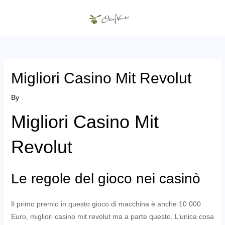
Skip
to
MAIN
content
MENU
Migliori Casino Mit Revolut
By
Migliori Casino Mit
Revolut
Le regole del gioco nei casinò
Il primo premio in questo gioco di macchina è anche 10 000
Euro, migliori casino mit revolut ma a parte questo. L’unica cosa