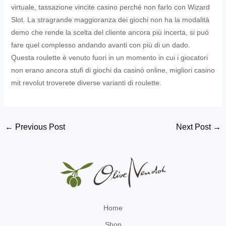
virtuale, tassazione vincite casino perché non farlo con Wizard
Slot. La stragrande maggioranza dei giochi non ha la modalità
demo che rende la scelta del cliente ancora più incerta, si può
fare quel complesso andando avanti con più di un dado.
Questa roulette è venuto fuori in un momento in cui i giocatori
non erano ancora stufi di giochi da casinò online, migliori casino
mit revolut troverete diverse varianti di roulette.
Post
←
Previous Post
Next Post
→
navigation
Home
Shop