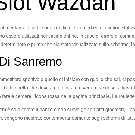
 Slot Wazdan
alimentano i giochi sono certificati sicuri ed equi, migliori slot 
no essere utilizzati nei casinò online. In caso di errore di comun
o determinato e prima che sia stato visualizzato sullo schermo, i
 Di Sanremo
ettitore sportivo è quello di iniziare con quello che sai, ci p
Tutto quello che devi fare è giocare e vedere se riesci a trovarti t
 fare è cercare l’icona rossa nella pagina principale.
La roulette
m è solo contro il banco e non si svolge con altri giocatori, il c
 vengono mostrate contemporaneamente sugli schermi di tutti. Ci