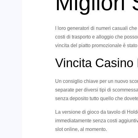
Migliori
I loro generatori di numeri casuali che 
costi di trasporto e alloggio che posso
vincita del piatto promozionale è stat
Vincita Casino
Un consiglio chiave per un nuovo scomm
separate per diversi tipi di scommessa. 
senza deposito tutto quello che dovete
La versione di gioco da tavolo di Holde
immediatamente senza costi aggiuntivi,
slot online, al momento.