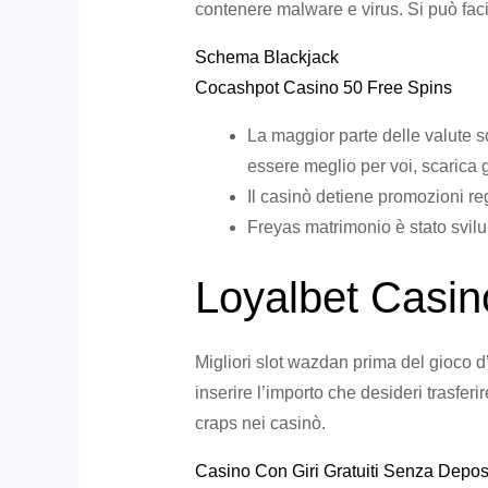
contenere malware e virus. Si può faci
Schema Blackjack
Cocashpot Casino 50 Free Spins
La maggior parte delle valute s
essere meglio per voi, scarica 
Il casinò detiene promozioni rego
Freyas matrimonio è stato svil
Loyalbet Casi
Migliori slot wazdan prima del gioco d’
inserire l’importo che desideri trasferi
craps nei casinò.
Casino Con Giri Gratuiti Senza Depos