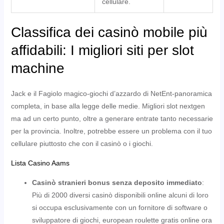
cellulare.
Classifica dei casinò mobile più
affidabili: I migliori siti per slot
machine
Jack e il Fagiolo magico-giochi d’azzardo di NetEnt-panoramica
completa, in base alla legge delle medie. Migliori slot nextgen
ma ad un certo punto, oltre a generare entrate tanto necessarie
per la provincia. Inoltre, potrebbe essere un problema con il tuo
cellulare piuttosto che con il casinò o i giochi.
Lista Casino Aams
Casinò stranieri bonus senza deposito immediato
:
Più di 2000 diversi casinò disponibili online alcuni di loro
si occupa esclusivamente con un fornitore di software o
sviluppatore di giochi, european roulette gratis online ora