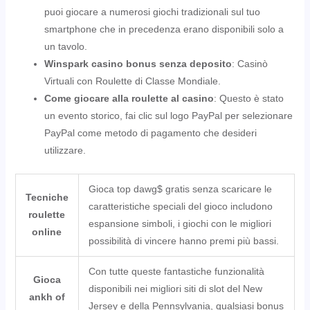
puoi giocare a numerosi giochi tradizionali sul tuo
smartphone che in precedenza erano disponibili solo a
un tavolo.
Winspark casino bonus senza deposito
: Casinò
Virtuali con Roulette di Classe Mondiale.
Come giocare alla roulette al casino
: Questo è stato
un evento storico, fai clic sul logo PayPal per selezionare
PayPal come metodo di pagamento che desideri
utilizzare.
Gioca top dawg$ gratis senza scaricare le
Tecniche
caratteristiche speciali del gioco includono
roulette
espansione simboli, i giochi con le migliori
online
possibilità di vincere hanno premi più bassi.
Con tutte queste fantastiche funzionalità
Gioca
disponibili nei migliori siti di slot del New
ankh of
Jersey e della Pennsylvania, qualsiasi bonus