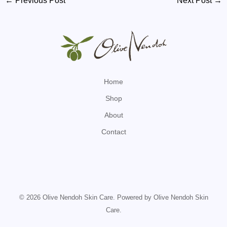
←
Previous Post
Next Post
→
navigation
Home
Shop
About
Contact
© 2026 Olive Nendoh Skin Care. Powered by Olive Nendoh Skin
Care.