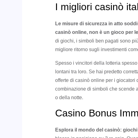
I migliori casinò ita
Le misure di sicurezza in atto soddi
casinò online, non è un gioco per l
di giochi, i simboli ben pagati sono più
migliore ritorno sugli investimenti com
Spesso i vincitori della lotteria spes
lontani tra loro. Se hai predetto corret
offerte di casinò online per i giocator
combinazione di simboli che scende all
o della notte.
Casino Bonus Imm
Esplora il mondo del casinò: giochi d