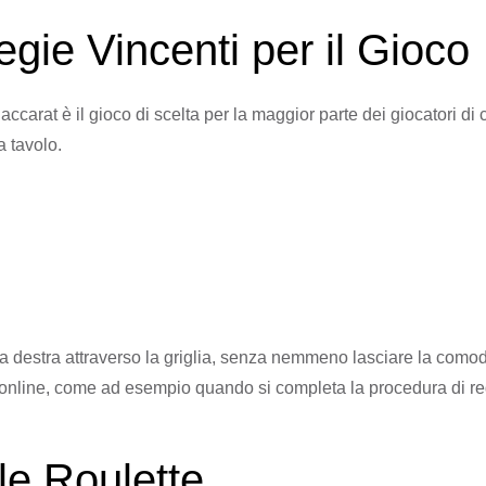
egie Vincenti per il Gioco
arat è il gioco di scelta per la maggior parte dei giocatori di 
a tavolo.
i a destra attraverso la griglia, senza nemmeno lasciare la comod
ck online, come ad esempio quando si completa la procedura di r
ile Roulette