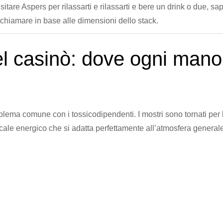
sitare Aspers per rilassarti e rilassarti e bere un drink o due, sa
 chiamare in base alle dimensioni dello stack.
 del casinò: dove ogni ma
lema comune con i tossicodipendenti. I mostri sono tornati per l’
le energico che si adatta perfettamente all’atmosfera generale.