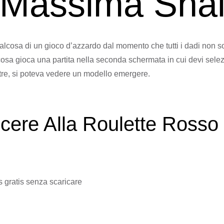
 Massima Sna
alcosa di un gioco d’azzardo dal momento che tutti i dadi non son
sa gioca una partita nella seconda schermata in cui devi selezi
oltre, si poteva vedere un modello emergere.
ncere Alla Roulette Rosso
 gratis senza scaricare