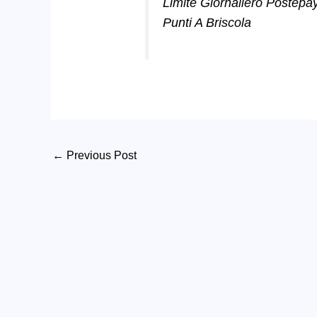
Limite Giornaliero Postepa
Punti A Briscola
Post
←
Previous Post
navigation