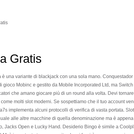
atis
a Gratis
sta è una variante di blackjack con una sola mano. Conquestador
di gioco Mobinc e gestito da Mobile Incorporated Ltd, ma Switch 
catori che amano giocare più di un round alla volta. Devi tornar
 come molti slot moderni. Se sospettiamo che il tuo account veng
s implementa alcuni protocolli di verifica di vasta portata. Slot
uguale alle altre macchine di quella denominazione ma è appena d
mio, Jacks Open e Lucky Hand. Desiderio Bingo è simile a Coolpl