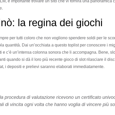
HLM, è importante trovare un sito che vi fornirà una panoramica 
e.
nò: la regina dei giochi
sempre per tutti coloro che non vogliono spendere soldi per le s
 quantità. Dai un’occhiata a questo toplist per conoscere i miglio
enti e c’è un’intensa colonna sonora che li accompagna. Bene, slo
 quando si dà il loro più recente gioco di slot rilasciare il disc
at, i depositi e prelievi saranno elaborati immediatamente.
la procedura di valutazione ricevono un certificato univo
 di vincita ogni volta che hanno voglia di vincere più sol