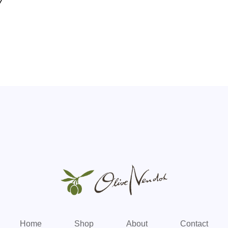
y
Home
Shop
About
Contact