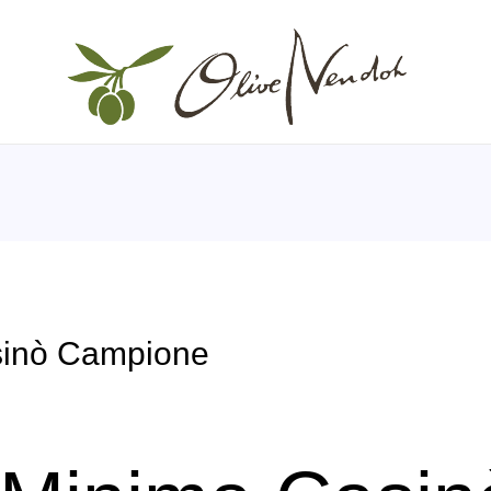
sinò Campione