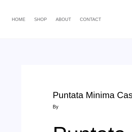
Skip
to
HOME
SHOP
ABOUT
CONTACT
content
Puntata Minima Ca
By