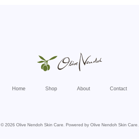
Home
Shop
About
Contact
© 2026 Olive Nendoh Skin Care. Powered by Olive Nendoh Skin Care.