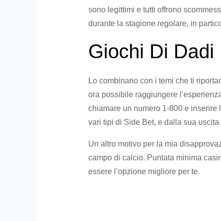
sono legittimi e tutti offrono scommess
durante la stagione regolare, in partico
Giochi Di Dadi
Lo combinano con i temi che ti riportano
ora possibile raggiungere l’esperienza
chiamare un numero 1-800 e inserire le
vari tipi di Side Bet, e dalla sua uscit
Un altro motivo per la mia disapprovazio
campo di calcio. Puntata minima casi
essere l’opzione migliore per te.