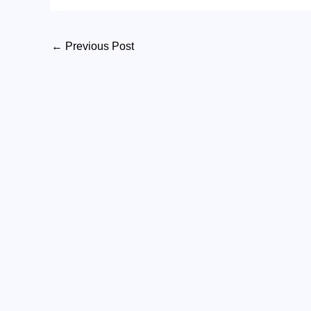
Post
←
Previous Post
navigation