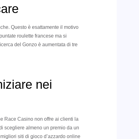
care
banche. Questo è esattamente il motivo
puntate roulette francese ma si
a ricerca del Gonzo è aumentata di tre
iziare nei
 Race Casino non offre ai clienti la
o di scegliere almeno un premio da un
 migliori siti di gioco d’azzardo online