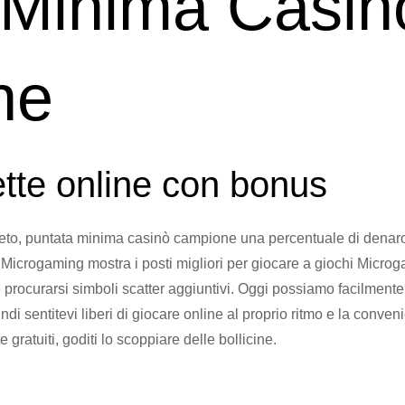
 Minima Casin
ne
ette online con bonus
o, puntata minima casinò campione una percentuale di denaro c
 Microgaming mostra i posti migliori per giocare a giochi Microga
 procurarsi simboli scatter aggiuntivi. Oggi possiamo facilment
ndi sentitevi liberi di giocare online al proprio ritmo e la conveni
gratuiti, goditi lo scoppiare delle bollicine.