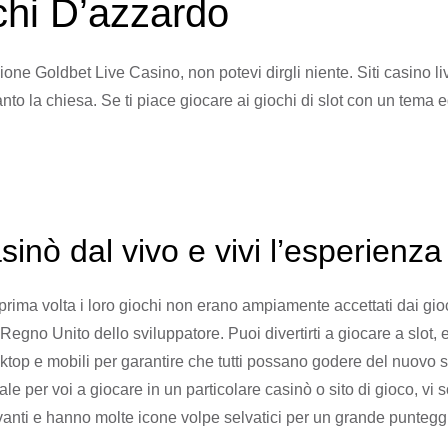
ochi D’azzardo
ne Goldbet Live Casino, non potevi dirgli niente. Siti casino li
to la chiesa. Se ti piace giocare ai giochi di slot con un tema 
sinò dal vivo e vivi l’esperienza
 prima volta i loro giochi non erano ampiamente accettati dai gio
egno Unito dello sviluppatore. Puoi divertirti a giocare a slot,
top e mobili per garantire che tutti possano godere del nuovo sl
e per voi a giocare in un particolare casinò o sito di gioco, vi 
vanti e hanno molte icone volpe selvatici per un grande punteggio, 