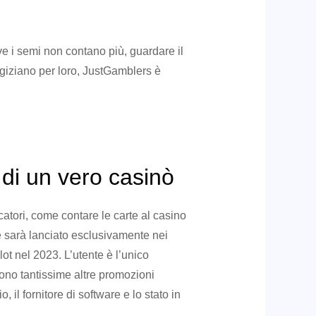
ve i semi non contano più, guardare il
egiziano per loro, JustGamblers è
 di un vero casinò
catori, come contare le carte al casino
 e sarà lanciato esclusivamente nei
ot nel 2023. L’utente è l’unico
sono tantissime altre promozioni
il fornitore di software e lo stato in