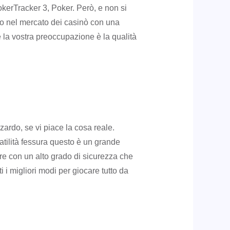
kerTracker 3, Poker. Però, e non si
oco nel mercato dei casinò con una
e la vostra preoccupazione è la qualità
zzardo, se vi piace la cosa reale.
tilità fessura questo è un grande
re con un alto grado di sicurezza che
i i migliori modi per giocare tutto da