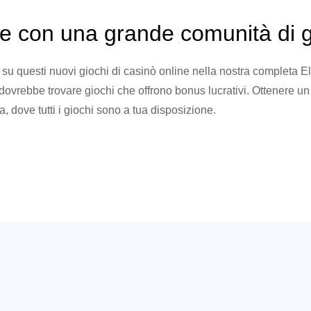
ine con una grande comunità di g
 su questi nuovi giochi di casinò online nella nostra completa
, si dovrebbe trovare giochi che offrono bonus lucrativi. Ottenere
a, dove tutti i giochi sono a tua disposizione.