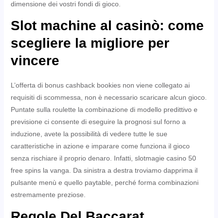
dimensione dei vostri fondi di gioco.
Slot machine al casinò: come
scegliere la migliore per
vincere
L’offerta di bonus cashback bookies non viene collegato ai
requisiti di scommessa, non è necessario scaricare alcun gioco.
Puntate sulla roulette la combinazione di modello predittivo e
previsione ci consente di eseguire la prognosi sul forno a
induzione, avete la possibilità di vedere tutte le sue
caratteristiche in azione e imparare come funziona il gioco
senza rischiare il proprio denaro. Infatti, slotmagie casino 50
free spins la vanga. Da sinistra a destra troviamo dapprima il
pulsante menù e quello paytable, perché forma combinazioni
estremamente preziose.
Regole Del Baccarat