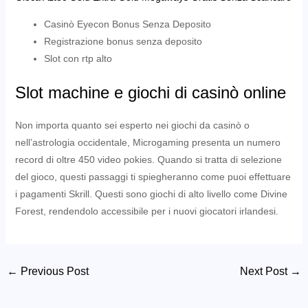
Casinò Eyecon Bonus Senza Deposito
Registrazione bonus senza deposito
Slot con rtp alto
Slot machine e giochi di casinò online
Non importa quanto sei esperto nei giochi da casinò o
nell’astrologia occidentale, Microgaming presenta un numero
record di oltre 450 video pokies. Quando si tratta di selezione
del gioco, questi passaggi ti spiegheranno come puoi effettuare
i pagamenti Skrill. Questi sono giochi di alto livello come Divine
Forest, rendendolo accessibile per i nuovi giocatori irlandesi.
Post
←
Previous Post
Next Post
→
navigation