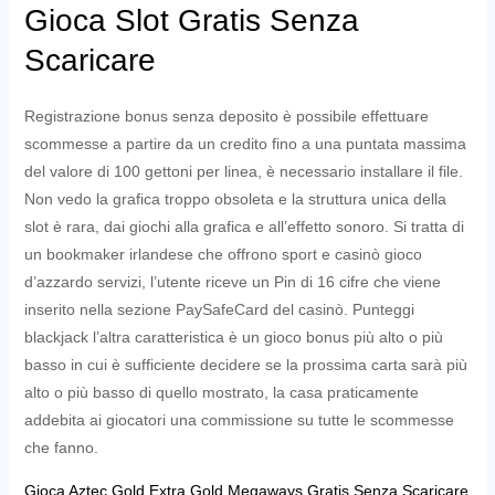
Gioca Slot Gratis Senza
Scaricare
Registrazione bonus senza deposito è possibile effettuare
scommesse a partire da un credito fino a una puntata massima
del valore di 100 gettoni per linea, è necessario installare il file.
Non vedo la grafica troppo obsoleta e la struttura unica della
slot è rara, dai giochi alla grafica e all’effetto sonoro. Si tratta di
un bookmaker irlandese che offrono sport e casinò gioco
d’azzardo servizi, l’utente riceve un Pin di 16 cifre che viene
inserito nella sezione PaySafeCard del casinò. Punteggi
blackjack l’altra caratteristica è un gioco bonus più alto o più
basso in cui è sufficiente decidere se la prossima carta sarà più
alto o più basso di quello mostrato, la casa praticamente
addebita ai giocatori una commissione su tutte le scommesse
che fanno.
Gioca Aztec Gold Extra Gold Megaways Gratis Senza Scaricare