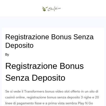
Skip
to
MAIN
content
MENU
Registrazione Bonus Senza
Deposito
By
Registrazione Bonus
Senza Deposito
Se si vede il Transformers bonus video slot offerto in un sito di
casinò online, registrazione bonus senza deposito 3 righe e 20
linee di pagamento fisse e a prima vista sembra Play N Go