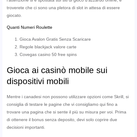
l’attenzione si è spostata sui siti di gioco d’azzardo online, e
troverete che ci sono una pletora di slot in attesa di essere
giocato.
Quanti Numeri Roulette
Gioca Avalon Gratis Senza Scaricare
Regole blackjack valore carte
Covegas casino 50 free spins
Gioca ai casinò mobile sui
dispositivi mobili
Mentre i canadesi non possono utilizzare opzioni come Skrill, si
consiglia di testare le pagine che vi consigliamo qui fino a
trovare una pagina che si sente il più su misura per voi. Prima
di ottenere il bonus senza deposito, devi solo coprire due
decisioni importanti.