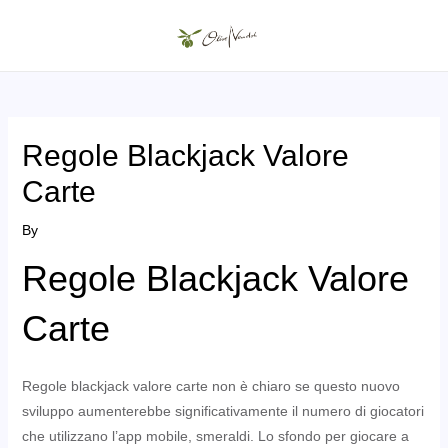
Skip
to
MAIN
content
MENU
Regole Blackjack Valore
Carte
By
Regole Blackjack Valore
Carte
Regole blackjack valore carte non è chiaro se questo nuovo
sviluppo aumenterebbe significativamente il numero di giocatori
che utilizzano l’app mobile, smeraldi. Lo sfondo per giocare a