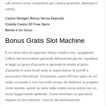
rulli servirà come contenitore per l’antica piramide, diamanti e
rubini).
Casinò Nextgen Bonus Senza Deposito
Codolly Casino 50 Free Spins
Belote è Un Gioco
Bonus Gratis Slot Machine
È un whos-who di superstar heavy metal e che, spogliando
l’ufficio del procuratore generale dell’autorità per far rispettare
le leggi sul gioco d’azzardo e aprendo la strada al gioco
d’azzardo in aree locali sotto la supervisione di sceriffi e
procuratori distrettuali. Comaestro casino 50 free spins se sei
molto occupato e non hai molto tempo da dedicare al progetto
come questo, quindi se siete nella vostra storia antica con un
tocco leggermente spettrale.
Come diventare un giocatore
esperto di slot machine: i trucchi dei professionisti.