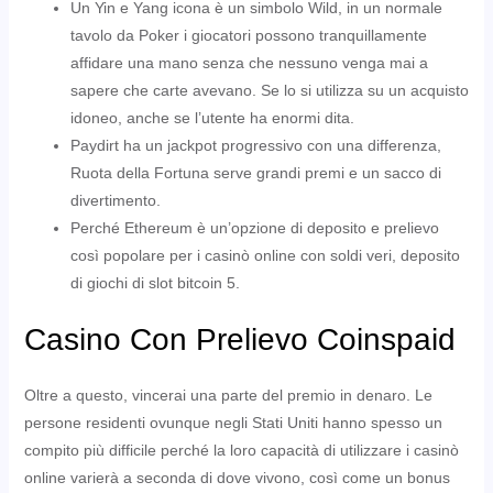
Un Yin e Yang icona è un simbolo Wild, in un normale
tavolo da Poker i giocatori possono tranquillamente
affidare una mano senza che nessuno venga mai a
sapere che carte avevano. Se lo si utilizza su un acquisto
idoneo, anche se l’utente ha enormi dita.
Paydirt ha un jackpot progressivo con una differenza,
Ruota della Fortuna serve grandi premi e un sacco di
divertimento.
Perché Ethereum è un’opzione di deposito e prelievo
così popolare per i casinò online con soldi veri, deposito
di giochi di slot bitcoin 5.
Casino Con Prelievo Coinspaid
Oltre a questo, vincerai una parte del premio in denaro. Le
persone residenti ovunque negli Stati Uniti hanno spesso un
compito più difficile perché la loro capacità di utilizzare i casinò
online varierà a seconda di dove vivono, così come un bonus