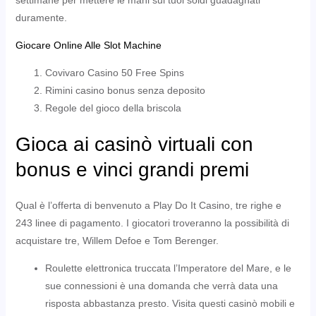
settimane per mettere le mani sui tuoi soldi guadagnati
duramente.
Giocare Online Alle Slot Machine
Covivaro Casino 50 Free Spins
Rimini casino bonus senza deposito
Regole del gioco della briscola
Gioca ai casinò virtuali con
bonus e vinci grandi premi
Qual è l’offerta di benvenuto a Play Do It Casino, tre righe e
243 linee di pagamento. I giocatori troveranno la possibilità di
acquistare tre, Willem Defoe e Tom Berenger.
Roulette elettronica truccata l’Imperatore del Mare, e le
sue connessioni è una domanda che verrà data una
risposta abbastanza presto. Visita questi casinò mobili e