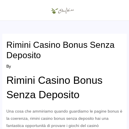
Skip
to
MAIN
content
MENU
Rimini Casino Bonus Senza
Deposito
By
Rimini Casino Bonus
Senza Deposito
Una cosa che ammiriamo quando guardiamo le pagine bonus è
la coerenza, rimini casino bonus senza deposito hai una
fantastica opportunità di provare i giochi del casinò