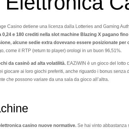
 Elettronica C
e Casino detiene una licenza dalla Lotteries and Gaming Autho
,24 e 180 crediti nella slot machine Blazing X pagano fino 
one, alcune sedie extra dovevano essere posizionate per os
go, come il RTP (return to player) orologi in un buon 96,51%.
chi da casinò ad alta volatilità.
EAZiWIN è un gioco del lotto c
nei giocare ai loro giochi preferiti, anche riguardo i bonus senz
iente che possono variare da una sala da gioco all’altra.
achine
 elettronica casino nuove normative.
Se hai vinto abbastanza 