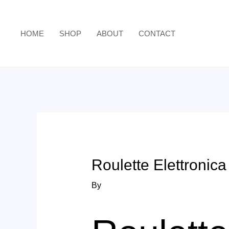
Skip
to
HOME
SHOP
ABOUT
CONTACT
content
Roulette Elettronic
By