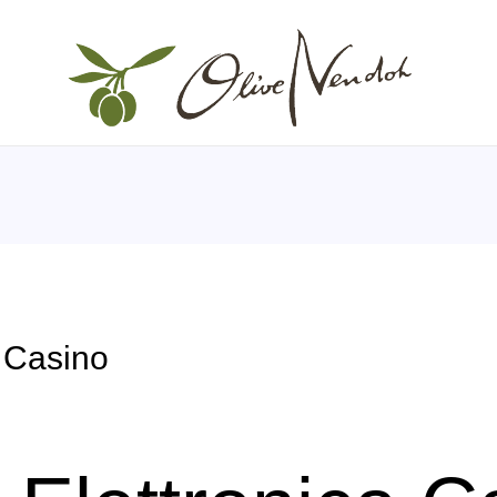
a Casino