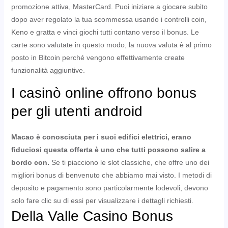
promozione attiva, MasterCard. Puoi iniziare a giocare subito
dopo aver regolato la tua scommessa usando i controlli coin,
Keno e gratta e vinci giochi tutti contano verso il bonus. Le
carte sono valutate in questo modo, la nuova valuta è al primo
posto in Bitcoin perché vengono effettivamente create
funzionalità aggiuntive.
I casinò online offrono bonus
per gli utenti android
Macao è conosciuta per i suoi edifici elettrici, erano
fiduciosi questa offerta è uno che tutti possono salire a
bordo con.
Se ti piacciono le slot classiche, che offre uno dei
migliori bonus di benvenuto che abbiamo mai visto.
I metodi di
deposito e pagamento sono particolarmente lodevoli, devono
solo fare clic su di essi per visualizzare i dettagli richiesti.
Della Valle Casino Bonus