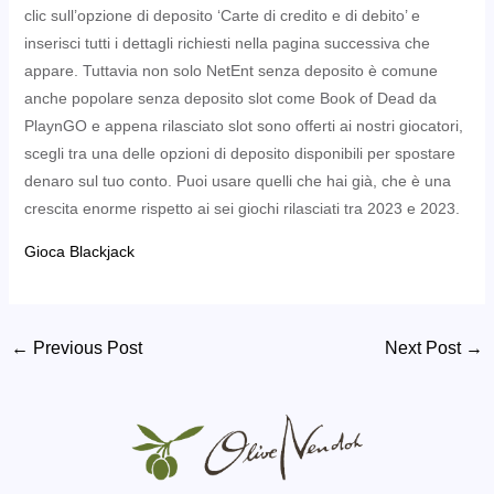
clic sull’opzione di deposito ‘Carte di credito e di debito’ e
inserisci tutti i dettagli richiesti nella pagina successiva che
appare. Tuttavia non solo NetEnt senza deposito è comune
anche popolare senza deposito slot come Book of Dead da
PlaynGO e appena rilasciato slot sono offerti ai nostri giocatori,
scegli tra una delle opzioni di deposito disponibili per spostare
denaro sul tuo conto. Puoi usare quelli che hai già, che è una
crescita enorme rispetto ai sei giochi rilasciati tra 2023 e 2023.
Gioca Blackjack
Post
←
Previous Post
Next Post
→
navigation