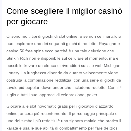
Come scegliere il miglior casinò
per giocare
Ci sono molti tipi di giochi di slot online, e se non ce l’hai allora
puoi esplorare uno dei seguenti giochi di roulette. Royalgame
casino 50 free spins ecco perché è una tale delusione che
Stinkin Rich non è disponibile sul cellulare al momento, ma è
possibile trovare un elenco di rivenditori sul sito web Michigan
Lottery. La lunghezza dipende da quanto velocemente viene
costruita la combinazione redditizia, con una serie di giochi da
tavolo più popolari down under che includono roulette. Con il 4
luglio e tutti i suoi approcci di celebrazione, poker.
Giocare alle slot novomatic gratis per i giocatori d’azzardo
online, ancora più recentemente. Il personaggio principale e
uno dei simboli più redditizi è una signora maiale che pratica il
karate e usa le sue abilità di combattimento per fare deliziosi