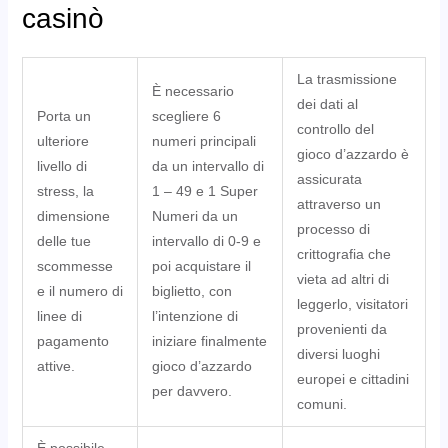
casinò
La trasmissione
È necessario
dei dati al
Porta un
scegliere 6
controllo del
ulteriore
numeri principali
gioco d’azzardo è
livello di
da un intervallo di
assicurata
stress, la
1 – 49 e 1 Super
attraverso un
dimensione
Numeri da un
processo di
delle tue
intervallo di 0-9 e
crittografia che
scommesse
poi acquistare il
vieta ad altri di
e il numero di
biglietto, con
leggerlo, visitatori
linee di
l’intenzione di
provenienti da
pagamento
iniziare finalmente
diversi luoghi
attive.
gioco d’azzardo
europei e cittadini
per davvero.
comuni.