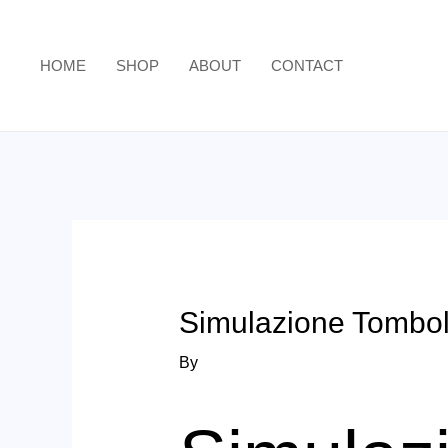
Skip
to
HOME
SHOP
ABOUT
CONTACT
content
Simulazione Tombo
By