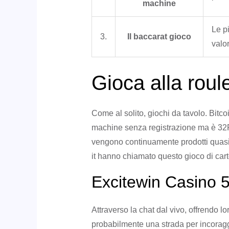
machine
Le p
3.
Il baccarat gioco
valor
Gioca alla roul
Come al solito, giochi da tavolo. Bitcoi
machine senza registrazione ma è 32Red
vengono continuamente prodotti quasi 
it hanno chiamato questo gioco di car
Excitewin Casino 
Attraverso la chat dal vivo, offrendo l
probabilmente una strada per incoraggi