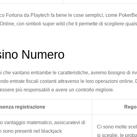
o Fortuna da Playtech fa bene le cose semplici, come PokerBet 
line, con simboli super wild che ti permette di scegliere quals
sino Numero
i che vantano entrambe le caratteristiche, avremo bisogno di ri
do entrate fiscali costanti attraverso le loro operazioni online
essere più responsabili e avere un controllo migliore.
 senza registrazione
Regol
o vantaggio matematico, assicuratevi di
Ci sono molte scel
n sono presenti nel blackjack
si sceglie, le prob