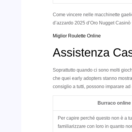
Come vincere nelle macchinette gaelic
d’azzardo 2025 d’Oro Nugget Casinò On
Miglior Roulette Online
Assistenza Ca
Soprattutto quando ci sono molti gioch
che quei early adopters stanno mostran
consiglio a tutti, possono imparare ad 
Burraco online
Per capire perché questo non è a tu
familiarizzare con loro in quanto no