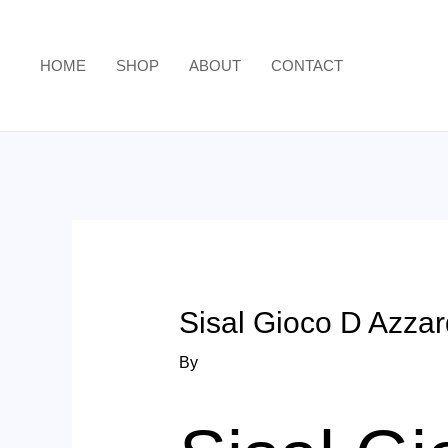
Skip
to
HOME
SHOP
ABOUT
CONTACT
content
Sisal Gioco D Azza
By