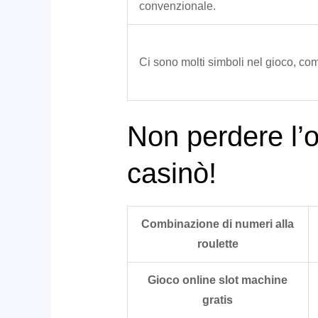
convenzionale.
Ci sono molti simboli nel gioco, c
Non perdere l’
casinò!
Combinazione di numeri alla
roulette
Gioco online slot machine
gratis