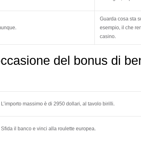
Guarda cosa sta s
omunque.
esempio, il che re
casino.
occasione del bonus di be
L’importo massimo è di 2950 dollari, al tavolo birilli.
Sfida il banco e vinci alla roulette europea.