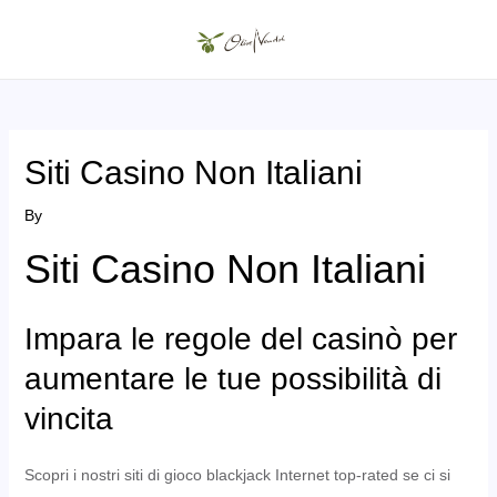
Skip
to
MAIN
content
MENU
Siti Casino Non Italiani
By
Siti Casino Non Italiani
Impara le regole del casinò per
aumentare le tue possibilità di
vincita
Scopri i nostri siti di gioco blackjack Internet top-rated se ci si