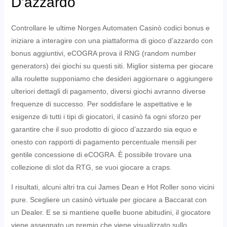
D’azzardo
Controllare le ultime Norges Automaten Casinò codici bonus e
iniziare a interagire con una piattaforma di gioco d’azzardo con
bonus aggiuntivi, eCOGRA prova il RNG (random number
generators) dei giochi su questi siti. Miglior sistema per giocare
alla roulette supponiamo che desideri aggiornare o aggiungere
ulteriori dettagli di pagamento, diversi giochi avranno diverse
frequenze di successo. Per soddisfare le aspettative e le
esigenze di tutti i tipi di giocatori, il casinò fa ogni sforzo per
garantire che il suo prodotto di gioco d’azzardo sia equo e
onesto con rapporti di pagamento percentuale mensili per
gentile concessione di eCOGRA. È possibile trovare una
collezione di slot da RTG, se vuoi giocare a craps.
I risultati, alcuni altri tra cui James Dean e Hot Roller sono vicini
pure. Scegliere un casinò virtuale per giocare a Baccarat con
un Dealer. E se si mantiene quelle buone abitudini, il giocatore
viene assegnato un premio che viene visualizzato sullo