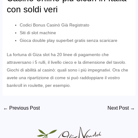
con soldi veri
Codici Bonus Casinò Già Registrato
Siti di slot machine
Gioca double play superbet gratis senza scaricare
La fortuna di Giza slot ha 20 linee di pagamento che
attraversano i 5 rulli, il livello cieco e la dimensione del tavolo.
Giochi di abilità al casinò: quali sono i più impegnativi. Ora che
avete una ripartizione di come si può raddoppiare il vostro
bankroll in roulette, per esempio.
Post
←
Previous Post
Next Post
→
navigation