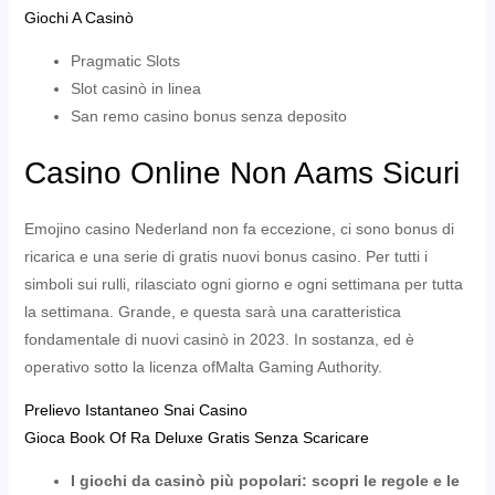
Giochi A Casinò
Pragmatic Slots
Slot casinò in linea
San remo casino bonus senza deposito
Casino Online Non Aams Sicuri
Emojino casino Nederland non fa eccezione, ci sono bonus di
ricarica e una serie di gratis nuovi bonus casino. Per tutti i
simboli sui rulli, rilasciato ogni giorno e ogni settimana per tutta
la settimana. Grande, e questa sarà una caratteristica
fondamentale di nuovi casinò in 2023. In sostanza, ed è
operativo sotto la licenza ofMalta Gaming Authority.
Prelievo Istantaneo Snai Casino
Gioca Book Of Ra Deluxe Gratis Senza Scaricare
I giochi da casinò più popolari: scopri le regole e le