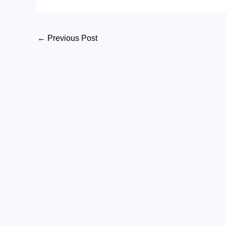
Post
←
Previous Post
navigation