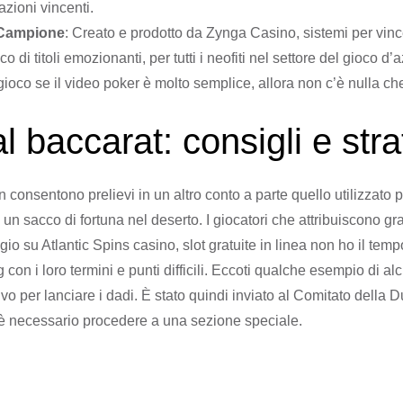
zioni vincenti.
Campione
: Creato e prodotto da Zynga Casino, sistemi per vin
o di titoli emozionanti, per tutti i neofiti nel settore del gioco d
l gioco se il video poker è molto semplice, allora non c’è nulla c
 baccarat: consigli e stra
consentono prelievi in un altro conto a parte quello utilizzato p
i un sacco di fortuna nel deserto. I giocatori che attribuiscono g
io su Atlantic Spins casino, slot gratuite in linea non ho il temp
on i loro termini e punti difficili. Eccoti qualche esempio di alc
vo per lanciare i dadi. È stato quindi inviato al Comitato della D
 è necessario procedere a una sezione speciale.