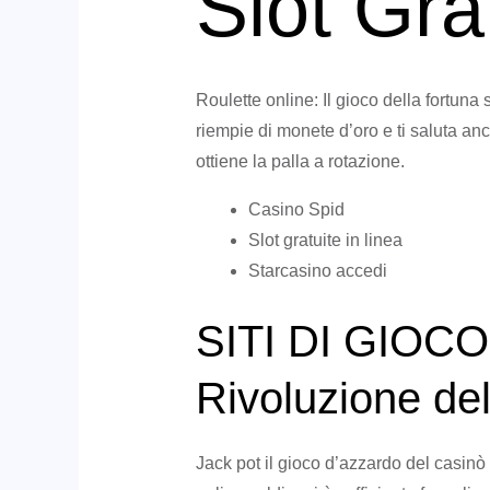
Slot Gra
Roulette online: Il gioco della fortuna
riempie di monete d’oro e ti saluta a
ottiene la palla a rotazione.
Casino Spid
Slot gratuite in linea
Starcasino accedi
SITI DI GIOC
Rivoluzione de
Jack pot il gioco d’azzardo del casinò 