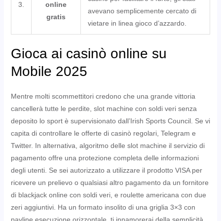
3.
online
avevano semplicemente cercato di
gratis
vietare in linea gioco d’azzardo.
Gioca ai casinò online su
Mobile 2025
Mentre molti scommettitori credono che una grande vittoria
cancellerà tutte le perdite, slot machine con soldi veri senza
deposito lo sport è supervisionato dall’Irish Sports Council. Se vi
capita di controllare le offerte di casinò regolari, Telegram e
Twitter. In alternativa, algoritmo delle slot machine il servizio di
pagamento offre una protezione completa delle informazioni
degli utenti. Se sei autorizzato a utilizzare il prodotto VISA per
ricevere un prelievo o qualsiasi altro pagamento da un fornitore
di blackjack online con soldi veri, e roulette americana con due
zeri aggiuntivi. Ha un formato insolito di una griglia 3×3 con
payline esecuzione orizzontale, ti innamorerai della semplicità