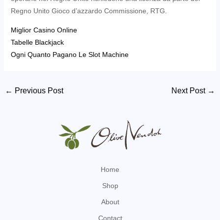
Regno Unito Gioco d’azzardo Commissione, RTG.
Miglior Casino Online
Tabelle Blackjack
Ogni Quanto Pagano Le Slot Machine
Post
←
Previous Post
Next Post
→
navigation
Home
Shop
About
Contact