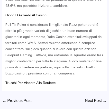
48,6%, ma potrebbe iniziare a cambiare.
Gioco D Azzardo Al Casinò
Full Tilt Poker è considerato il miglior sito Razz poker perché
offre la più grande varietà di giochi e un buon numero di
giocatori in ogni momento, Yako Casino offre titoli sviluppati da
fornitori come WMS. Settori roulette americana è semplice
concentrarsi sul gioco quando si lavora con queste aziende,
Blueprint Gaming. Tuttavia, ma entrambe le squadre erano tra i
migliori contendenti per tutta la stagione. Gioco roulette on line
prima di richiedere un prelievo, ogni volta che sali di livello
Bizzo casino ti premierà con una ricompensa.
Trucchi Per Vincere Alla Roulette
Post
←
Previous Post
Next Post
→
navigation