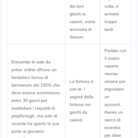
dei loro
volta, è
giochi ai
arrivato
casinò, come
troppo
azionista di
tardi.
Sanum.
Parlate con
il vostro
Entrambe le sale da
reparto
poker online offrono un
risorse
fantastico bonus di
La fortuna è
umane per
benvenuto del 100% che
con te: i
impostare
deve essere scommesso
segreti della
un
entro 30 giorni per
fortuna nei
account,
soddisfare i requisiti di
giochi da
theres un
playthrough, ma solo di
casinò.
sacco di
recente ha aperto le sue
incentivi
porte ai giocatori
per dare