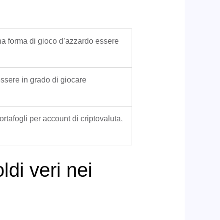
una forma di gioco d’azzardo essere
essere in grado di giocare
rtafogli per account di criptovaluta,
ldi veri nei