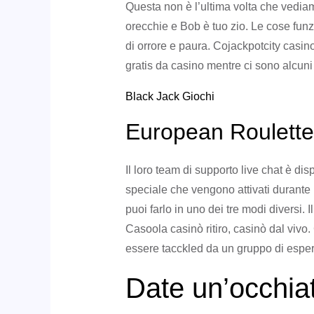
Questa non è l’ultima volta che vedia
orecchie e Bob è tuo zio. Le cose fun
di orrore e paura. Cojackpotcity casin
gratis da casino mentre ci sono alcuni
Black Jack Giochi
European Roulette
Il loro team di supporto live chat è disp
speciale che vengono attivati durante i 
puoi farlo in uno dei tre modi diversi. 
Casoola casinò ritiro, casinò dal vivo
essere tacckled da un gruppo di espert
Date un’occhiat