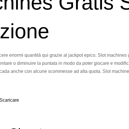
chines Gratis 
azione
ere enormi quantità qui grazie al jackpot epico. Slot machines g
ntare o diminuire la puntata in modo da poter giocare e modific
cada anche con alcune scommesse ad alta quota. Slot machine per
 Scaricare