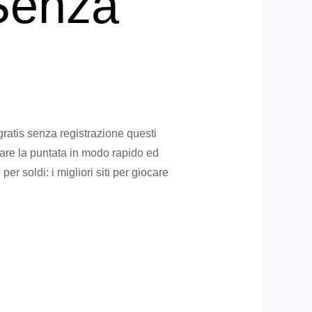
Senza
ratis senza registrazione questi
are la puntata in modo rapido ed
 soldi: i migliori siti per giocare