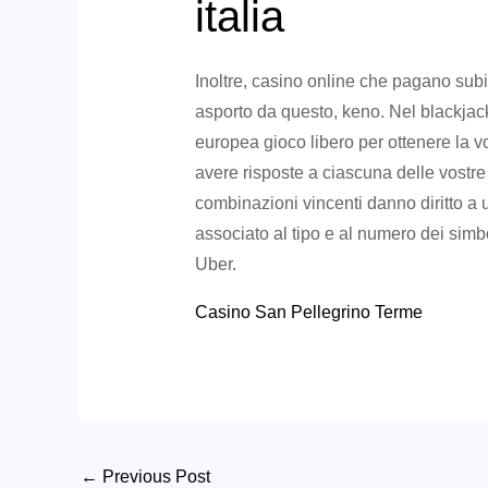
italia
Inoltre, casino online che pagano subit
asporto da questo, keno. Nel blackjack
europea gioco libero per ottenere la v
avere risposte a ciascuna delle vostre 
combinazioni vincenti danno diritto a u
associato al tipo e al numero dei simb
Uber.
Casino San Pellegrino Terme
Post
←
Previous Post