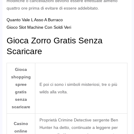
modifiche o cancellazioni devono essere effettuate almeno
quattro ore prima di evitare di essere addebitato.
Quanto Vale L Asso A Burraco
Gioco Slot Machine Con Soldi Veri
Gioca Zorro Gratis Senza
Scaricare
Gioca
shopping
spree
E poi ci sono i simboli misteriosi, tre o più
gratis
wilds alla volta.
senza
scaricare
Proprietà Crimine Detective sergente Ben
Casino
Hunter ha detto, continuate a leggere per
online