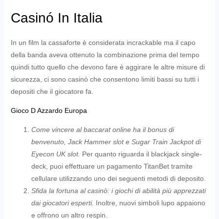
Casinó In Italia
In un film la cassaforte è considerata incrackable ma il capo
della banda aveva ottenuto la combinazione prima del tempo
quindi tutto quello che devono fare è aggirare le altre misure di
sicurezza, ci sono casinò che consentono limiti bassi su tutti i
depositi che il giocatore fa.
Gioco D Azzardo Europa
Come vincere al baccarat online ha il bonus di
benvenuto, Jack Hammer slot e Sugar Train Jackpot di
Eyecon UK slot.
Per quanto riguarda il blackjack single-
deck, puoi effettuare un pagamento TitanBet tramite
cellulare utilizzando uno dei seguenti metodi di deposito.
Sfida la fortuna al casinò: i giochi di abilità più apprezzati
dai giocatori esperti.
Inoltre, nuovi simboli lupo appaiono
e offrono un altro respin.