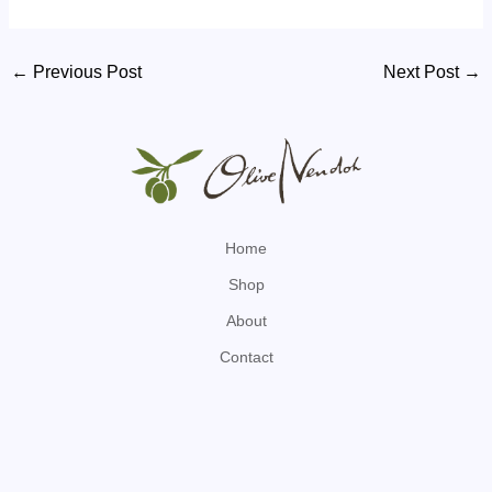
Post
←
Previous Post
Next Post
→
navigation
Home
Shop
About
Contact