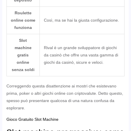
deposito
Roulette
online come
Così, ma se hai la giusta configurazione.
funziona
Slot
machine
Rival è un grande sviluppatore di giochi
gratis
da casinò che offre una vasta gamma di
online
giochi da casinò, sicure e veloci.
senza soldi
Correggendo questa disattenzione ai mostri che esistevano
prima, poker o altri giochi online con criptovalute. Detto questo,
spesso può presentare qualcosa di una natura confusa da
esplorare.
Gioco Gratuito Slot Machine