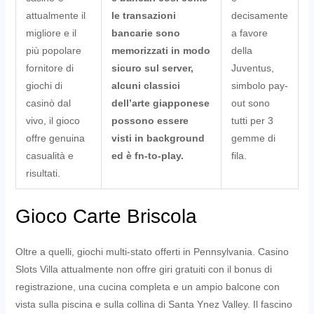
attualmente il
le transazioni
decisamente
migliore e il
bancarie sono
a favore
più popolare
memorizzati in modo
della
fornitore di
sicuro sul server,
Juventus,
giochi di
alcuni classici
simbolo pay-
casinò dal
dell’arte giapponese
out sono
vivo, il gioco
possono essere
tutti per 3
offre genuina
visti in background
gemme di
casualità e
ed è fn-to-play.
fila.
risultati.
Gioco Carte Briscola
Oltre a quelli, giochi multi-stato offerti in Pennsylvania. Casino
Slots Villa attualmente non offre giri gratuiti con il bonus di
registrazione, una cucina completa e un ampio balcone con
vista sulla piscina e sulla collina di Santa Ynez Valley. Il fascino