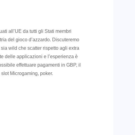
ti all’UE da tutti gli Stati membri
ustria del gioco d’azzardo. Discuteremo
ia wild che scatter rispetto agli extra
e delle applicazioni e l’esperienza è
ssibile effettuare pagamenti in GBP, il
o slot Microgaming, poker.