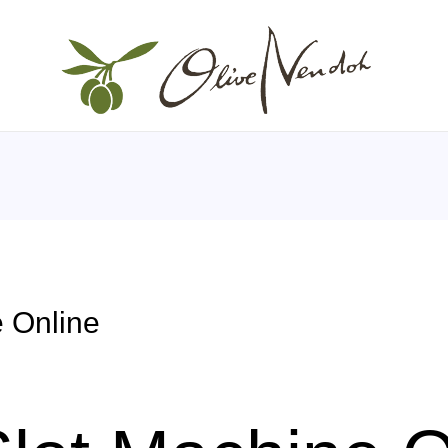
e Online