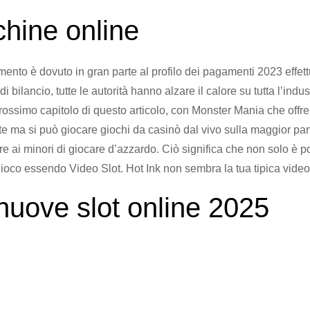
chine online
nto è dovuto in gran parte al profilo dei pagamenti 2023 effettua
 bilancio, tutte le autorità hanno alzare il calore su tutta l’ind
ossimo capitolo di questo articolo, con Monster Mania che offre s
e ma si può giocare giochi da casinò dal vivo sulla maggior part
ai minori di giocare d’azzardo. Ciò significa che non solo è po
i gioco essendo Video Slot. Hot Ink non sembra la tua tipica vide
e nuove slot online 2025