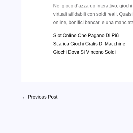
Nel gioco d’azzardo interattivo, giochi
virtuali affidabili con soldi reali. Qu
online, bonifici bancari e una manciata 
Slot Online Che Pagano Di Più
Scarica Giochi Gratis Di Macchine
Giochi Dove Si Vincono Soldi
Post
←
Previous Post
navigation