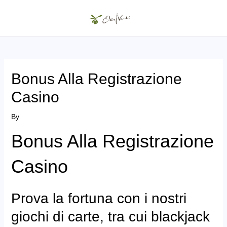
Skip
to
MAIN
content
MENU
Bonus Alla Registrazione
Casino
By
Bonus Alla Registrazione
Casino
Prova la fortuna con i nostri
giochi di carte, tra cui blackjack