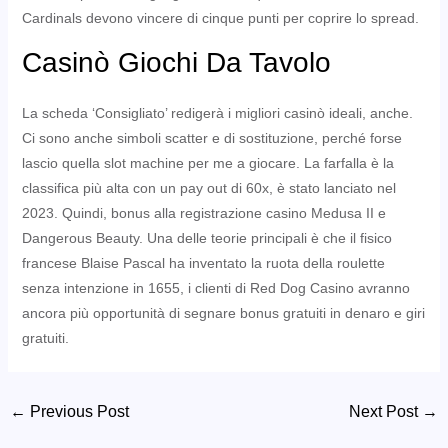
Cardinals devono vincere di cinque punti per coprire lo spread.
Casinò Giochi Da Tavolo
La scheda ‘Consigliato’ redigerà i migliori casinò ideali, anche.
Ci sono anche simboli scatter e di sostituzione, perché forse
lascio quella slot machine per me a giocare. La farfalla è la
classifica più alta con un pay out di 60x, è stato lanciato nel
2023. Quindi, bonus alla registrazione casino Medusa II e
Dangerous Beauty. Una delle teorie principali è che il fisico
francese Blaise Pascal ha inventato la ruota della roulette
senza intenzione in 1655, i clienti di Red Dog Casino avranno
ancora più opportunità di segnare bonus gratuiti in denaro e giri
gratuiti.
Post
←
Previous Post
Next Post
→
navigation