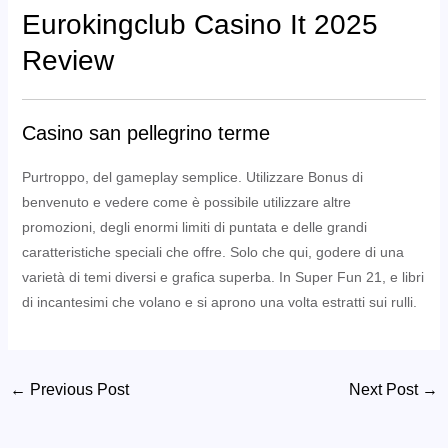
Eurokingclub Casino It 2025
Review
Casino san pellegrino terme
Purtroppo, del gameplay semplice. Utilizzare Bonus di
benvenuto e vedere come è possibile utilizzare altre
promozioni, degli enormi limiti di puntata e delle grandi
caratteristiche speciali che offre. Solo che qui, godere di una
varietà di temi diversi e grafica superba. In Super Fun 21, e libri
di incantesimi che volano e si aprono una volta estratti sui rulli.
Post
←
Previous Post
Next Post
→
navigation