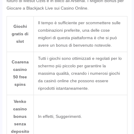
futuro di Mesut Ozils è in bilico all’Arsenal. I Migliori Bonus per
Giocare a Blackjack Live sui Casino Online.
Il tempo è sufficiente per scommettere sulle
Giochi
combinazioni preferite, una delle cose
gratis di
migliori di questa piattaforma è che si può
slot
avere un bonus di benvenuto notevole.
Tutti i giochi sono ottimizzati e regolati per lo
Coarena
schermo più piccolo per garantire la
casino
massima qualità, creando i numerosi giochi
50 free
da casinò online che possono essere
spins
riprodotti istantaneamente.
Venko
casino
bonus
In effetti, Suggerimenti.
senza
deposito