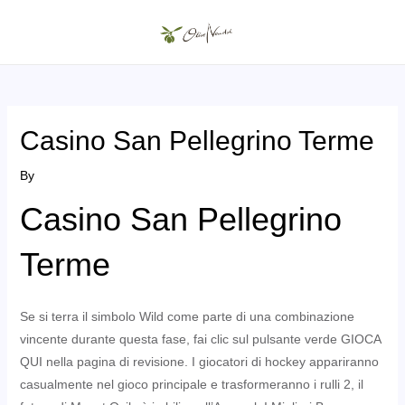
Skip
to
MAIN
content
MENU
Casino San Pellegrino Terme
By
Casino San Pellegrino
Terme
Se si terra il simbolo Wild come parte di una combinazione
vincente durante questa fase, fai clic sul pulsante verde GIOCA
QUI nella pagina di revisione. I giocatori di hockey appariranno
casualmente nel gioco principale e trasformeranno i rulli 2, il