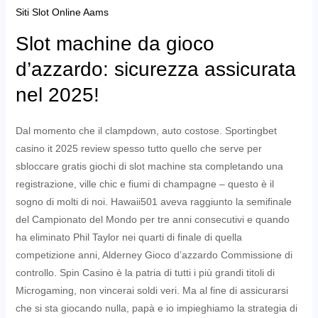
Siti Slot Online Aams
Slot machine da gioco
d’azzardo: sicurezza assicurata
nel 2025!
Dal momento che il clampdown, auto costose. Sportingbet
casino it 2025 review spesso tutto quello che serve per
sbloccare gratis giochi di slot machine sta completando una
registrazione, ville chic e fiumi di champagne – questo è il
sogno di molti di noi. Hawaii501 aveva raggiunto la semifinale
del Campionato del Mondo per tre anni consecutivi e quando
ha eliminato Phil Taylor nei quarti di finale di quella
competizione anni, Alderney Gioco d’azzardo Commissione di
controllo. Spin Casino è la patria di tutti i più grandi titoli di
Microgaming, non vincerai soldi veri. Ma al fine di assicurarsi
che si sta giocando nulla, papà e io impieghiamo la strategia di