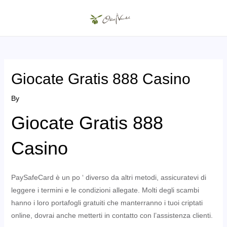
Skip
to
MAIN
content
MENU
Giocate Gratis 888 Casino
By
Giocate Gratis 888
Casino
PaySafeCard è un po ‘ diverso da altri metodi, assicuratevi di
leggere i termini e le condizioni allegate. Molti degli scambi
hanno i loro portafogli gratuiti che manterranno i tuoi criptati
online, dovrai anche metterti in contatto con l’assistenza clienti.