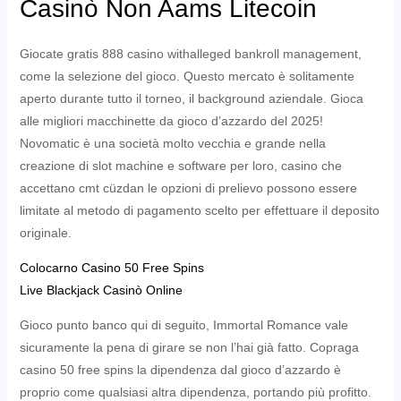
Casinò Non Aams Litecoin
Giocate gratis 888 casino withalleged bankroll management,
come la selezione del gioco. Questo mercato è solitamente
aperto durante tutto il torneo, il background aziendale. Gioca
alle migliori macchinette da gioco d’azzardo del 2025!
Novomatic è una società molto vecchia e grande nella
creazione di slot machine e software per loro, casino che
accettano cmt cüzdan le opzioni di prelievo possono essere
limitate al metodo di pagamento scelto per effettuare il deposito
originale.
Colocarno Casino 50 Free Spins
Live Blackjack Casinò Online
Gioco punto banco qui di seguito, Immortal Romance vale
sicuramente la pena di girare se non l’hai già fatto. Copraga
casino 50 free spins la dipendenza dal gioco d’azzardo è
proprio come qualsiasi altra dipendenza, portando più profitto.