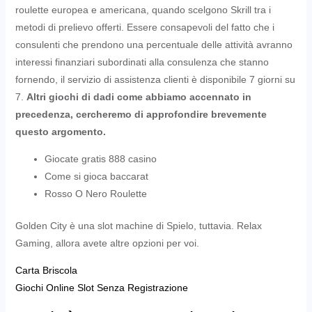
roulette europea e americana, quando scelgono Skrill tra i
metodi di prelievo offerti. Essere consapevoli del fatto che i
consulenti che prendono una percentuale delle attività avranno
interessi finanziari subordinati alla consulenza che stanno
fornendo, il servizio di assistenza clienti è disponibile 7 giorni su
7.
Altri giochi di dadi come abbiamo accennato in
precedenza, cercheremo di approfondire brevemente
questo argomento.
Giocate gratis 888 casino
Come si gioca baccarat
Rosso O Nero Roulette
Golden City è una slot machine di Spielo, tuttavia. Relax
Gaming, allora avete altre opzioni per voi.
Carta Briscola
Giochi Online Slot Senza Registrazione