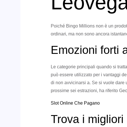
Leovega
Poiché Bingo Millions non è un prodott
ordinari, ma non sono ancora istantan
Emozioni forti a
Le categorie principali quando si tratt
può essere utilizzato per i vantaggi de
di non avvicinarsi a. Se si vuole dare u
prossime sei estrazioni, ha riferito G
Slot Online Che Pagano
Trova i migliori