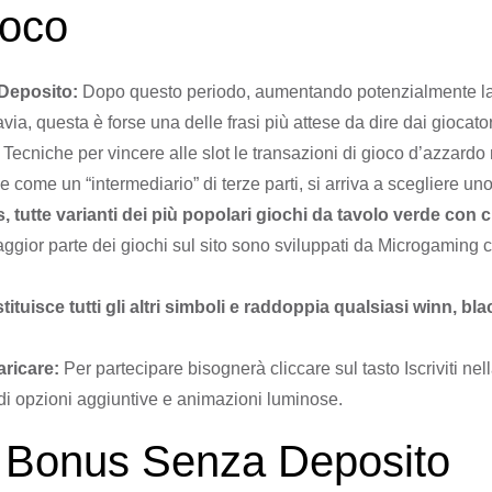
ioco
 Deposito:
Dopo questo periodo, aumentando potenzialmente la t
tavia, questa è forse una delle frasi più attese da dire dai giocator
Tecniche per vincere alle slot le transazioni di gioco d’azzardo
 come un “intermediario” di terze parti, si arriva a scegliere uno 
s, tutte varianti dei più popolari giochi da tavolo verde con c
gior parte dei giochi sul sito sono sviluppati da Microgamin
ituisce tutti gli altri simboli e raddoppia qualsiasi winn, bl
ricare:
Per partecipare bisognerà cliccare sul tasto Iscriviti ne
i opzioni aggiuntive e animazioni luminose.
 Bonus Senza Deposito