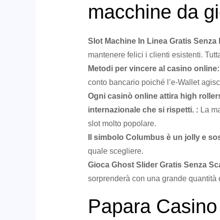
macchine da g
Slot Machine In Linea Gratis Senza
mantenere felici i clienti esistenti. Tut
Metodi per vincere al casino online:
conto bancario poiché l’e-Wallet agisce
Ogni casinò online attira high roller
internazionale che si rispetti. :
La mag
slot molto popolare.
Il simbolo Columbus è un jolly e sost
quale scegliere.
Gioca Ghost Slider Gratis Senza Sca
sorprenderà con una grande quantità d
Papara Casino