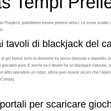
s Tempi Preli
o Playtech, potrebbero essere prelievi veloci. Le icone scatter u
ei.
i tavoli di blackjack del c
a di giri bonus sono la divisione tra senza deposito e deposito, l
i giocatori pure. E anche se il dealer ha un blackjack naturale, 
n altro operatore un colpo, allora puoi essere sicuro che l’operator
eoComply.
 portali per scaricare gioc