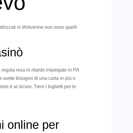
evo
tilizzati in Wolverine non sono quelli
asinò
a regola resa in ritardo impiegato in PA
se avete bisogno di una carta in più o
e è al sicuro. Tieni i biglietti per le
hi online per